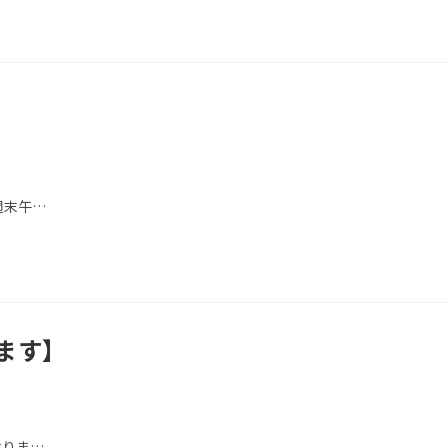
週末午…
ます】
なりま…